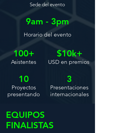
Sede del evento
9am - 3pm
Horario del evento
100+
$10k+
Asistentes
USD en premios
10
3
Proyectos
Presentaciones
presentando
internacionales
EQUIPOS
FINALISTAS